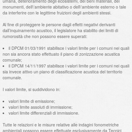
umana, deterioramento degli ecosistemi, dei beni materiali, dei
monumenti, dell\'ambiente abitativo o dell\'ambiente esterno o tale
da interferire con le legittime fruizioni degli ambienti stessi.
Al fine di proteggere le persone dagli effetti negativi derivanti
dall’inquinamento acustico, il legislatore ha stabilito dei limiti di
rumorosità che non possono essere superati:
il DPCM 01/03/1991 stabilisce i valori limite per i comuni nei quali
non sia ancora stato effettuato il piano di zonizzazione acustica
comunale;
il DPCM 14/11/1997 stabilisce i valori limite per i comuni nei quali
sia invece attivo un piano di classificazione acustica del territorio
comunale.
I valori limite, si suddividono in:
valori limite di emissione;
valori limite assoluti di immissione;
valori limite differenziali di immissione.
Tutte le relazioni e le misure relative alle indagini fonometriche
ambientali possono essere effettuate esclusivamente da Tecnici